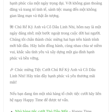
hạnh phúc của một ngày trọng đại. Với không gian thoáng
đãng và trang trí tinh tế, sảnh tiệc mang đến một không
gian lãng mạn và thật ấn tượng.
🌺 Chú Rể Kỳ Anh và Cô Dâu Linh Nhi, hôm nay là một
ngày đáng nhớ, một bước ngoặt trong cuộc đời hai người.
Chúng tôi chân thành chúc mừng hai bạn trên hành trình
mới bắt đầu. Hãy luôn đồng hành, cùng nhau chia sẻ niềm
vui, khắc sâu tình yêu và xây dựng một gia đình hạnh
phúc và bền vững.
🎉 Chúc mừng Tiệc Cưới Chú Rể Kỳ Anh và Cô Dâu
Linh Nhi! Hãy tràn đầy hạnh phúc và yêu thương mãi
mãi!
Nếu bạn đang tìm một nhà hàng tổ chức tiệc cưới hãy liên
hệ ngay Happy Time để được tư vấn.
Nhà hàng tiệc cưới Thủ Dầu Một
– Happy Time