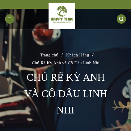
Bỏ
qua
nội
dung
/
/
Trang chủ
Khách Hàng
Chú Rể Kỳ Anh và Cô Dâu Linh Nhi
CHÚ RỂ KỲ ANH
VÀ CÔ DÂU LINH
NHI