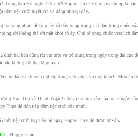
i Trung tâm Hội nghị Tiệc cưới Happy Time! Hôm nay, chúng ta hân
đêm tiệc cưới tuyệt vời và đáng nhớ tại đây.
ng bộ trang phục rất lộng lẫy và đầy trang trọng. Cô dâu trong chiếc v
mọi người không thể rời mắt khỏi cô ấy. Chú rể trong chiếc vest lịch lã
 đình hai bên cũng rất vui tươi và trẻ trung trong ngày trọng đại của 
ột bầu không khí thật lãng mạn.
đã chu đáo và chuyên nghiệp trong việc phục vụ quý khách. Món ăn được
 ương Văn Thọ và Thanh Ngân! Chúc cho tình yêu của họ sẽ ngày cà
y Time để đón tiếp đêm tiệc cưới của mình.
 chức tiệc cưới hãy liên hệ ngay Happy Time để được tư vấn.
Một
– Happy Time