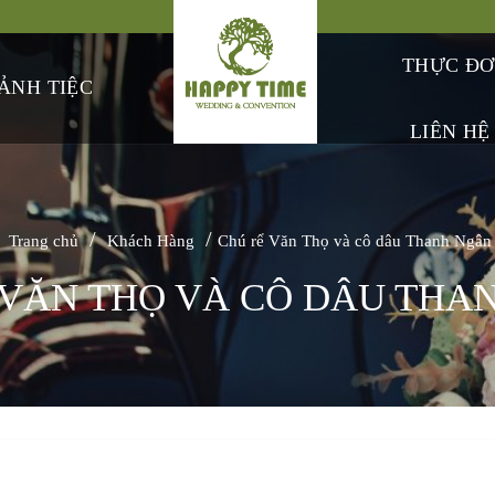
THỰC Đ
ẢNH TIỆC
LIÊN HỆ
/
/
Trang chủ
Khách Hàng
Chú rể Văn Thọ và cô dâu Thanh Ngân
 VĂN THỌ VÀ CÔ DÂU THA