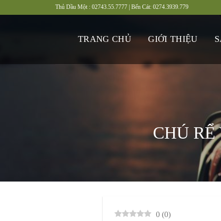
Bỏ
Thủ Dầu Một :
02743.55.7777 | Bến Cát:
0274.3939.779
qua
nội
TRANG CHỦ
GIỚI THIỆU
S
dung
CHÚ RỂ
0
(
0
)