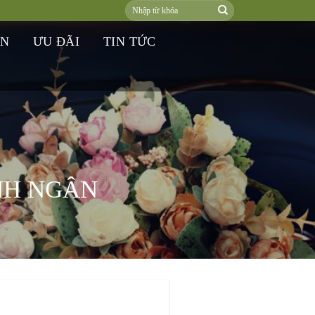
ƠN
ƯU ĐÃI
TIN TỨC
NH NGÂN