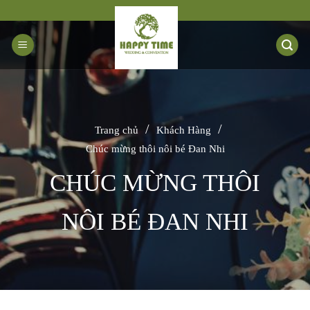
Bỏ
qua
nội
dung
/
/
Trang chủ
Khách Hàng
Chúc mừng thôi nôi bé Đan Nhi
CHÚC MỪNG THÔI
NÔI BÉ ĐAN NHI