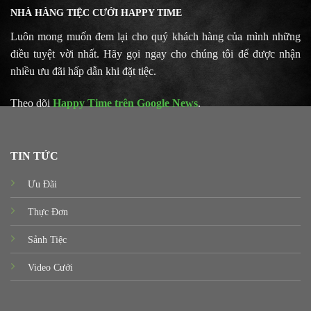
NHÀ HÀNG TIỆC CƯỚI HAPPY TIME
Luôn mong muốn đem lại cho quý khách hàng của mình những
điều tuyệt vời nhất. Hãy gọi ngay cho chúng tôi để được nhận
nhiều ưu đãi hấp dẫn khi đặt tiệc.
Theo dõi
Happy Time trên Google News
.
TIN TỨC
Ưu Đãi
Thực Đơn
Sảnh Tiệc
Video Cưới