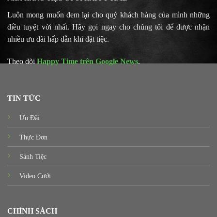
Luôn mong muốn đem lại cho quý khách hàng của mình những
điều tuyệt vời nhất. Hãy gọi ngay cho chúng tôi để được nhận
nhiều ưu đãi hấp dẫn khi đặt tiệc.
Theo dõi
Happy Time trên Google News
.
TIN TỨC
Ưu Đãi
Thực Đơn
Sảnh Tiệc
Video Cưới
CHÍNH SÁCH