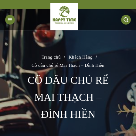
Bỏ
qua
nội
dung
/
/
Trang chủ
Khách Hàng
Cô dâu chú rể Mai Thạch – Đình Hiền
CÔ DÂU CHÚ RỂ
MAI THẠCH –
ĐÌNH HIỀN