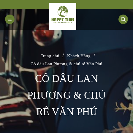
Bỏ
qua
nội
dung
/
/
Trang chủ
Khách Hàng
Cô dâu Lan Phương & chú rể Văn Phú
CÔ DÂU LAN
PHƯƠNG & CHÚ
RỂ VĂN PHÚ