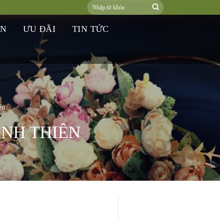
ƠN
ƯU ĐÃI
TIN TỨC
ên
ÌNH THIÊN