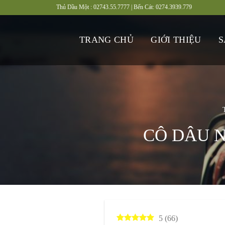
Bỏ
Thủ Dầu Một :
02743.55.7777 | Bến Cát:
0274.3939.779
qua
nội
TRANG CHỦ
GIỚI THIỆU
S
dung
CÔ DÂU N
5
(
66
)