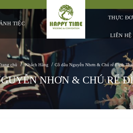
THỰC Đ
ẢNH TIỆC
LIÊN HỆ
/
/
Trang chủ
Khách Hàng
Cô dâu Nguyễn Nhơn & Chú rể Đình Thi
GUYỄN NHƠN & CHÚ RỂ Đ