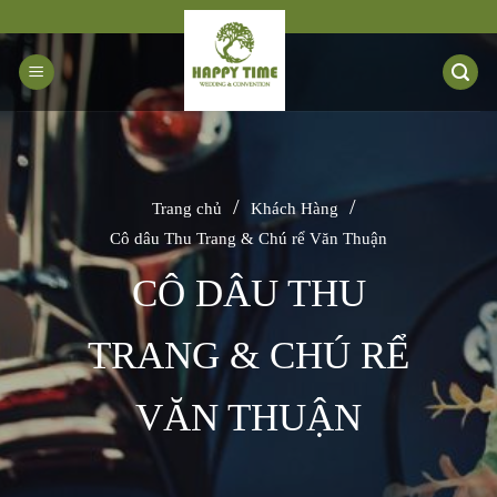
Bỏ
qua
nội
dung
/
/
Trang chủ
Khách Hàng
Cô dâu Thu Trang & Chú rể Văn Thuận
CÔ DÂU THU
TRANG & CHÚ RỂ
VĂN THUẬN