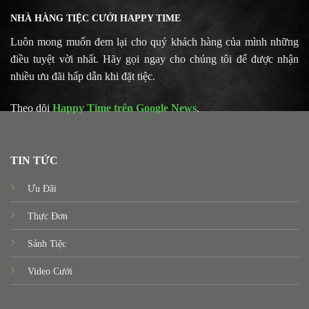
NHÀ HÀNG TIỆC CƯỚI HAPPY TIME
Luôn mong muốn đem lại cho quý khách hàng của mình những
điều tuyệt vời nhất. Hãy gọi ngay cho chúng tôi để được nhận
nhiều ưu đãi hấp dẫn khi đặt tiệc.
Theo dõi
Happy Time trên Google News
.
TIN TỨC
Ưu Đãi
Thực Đơn
Sảnh Tiệc
Video Cưới