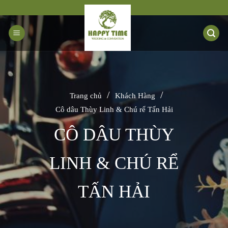
Bỏ
qua
nội
dung
/
/
Trang chủ
Khách Hàng
Cô dâu Thùy Linh & Chú rể Tấn Hải
CÔ DÂU THÙY
LINH & CHÚ RỂ
TẤN HẢI