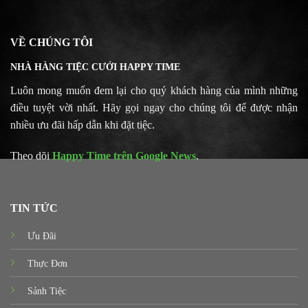
VỀ CHÚNG TÔI
NHÀ HÀNG TIỆC CƯỚI HAPPY TIME
Luôn mong muốn đem lại cho quý khách hàng của mình những
điều tuyệt vời nhất. Hãy gọi ngay cho chúng tôi để được nhận
nhiều ưu đãi hấp dẫn khi đặt tiệc.
Theo dõi
Happy Time trên Google News
.
TIN TỨC
Ưu Đãi
Thực Đơn
Sảnh Tiệc