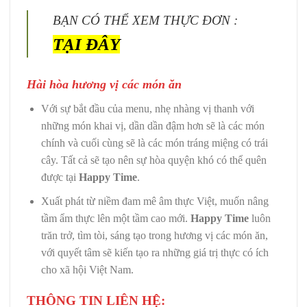
BẠN CÓ THỂ XEM THỰC ĐƠN :
TẠI ĐÂY
Hài hòa hương vị các món ăn
Với sự bắt đầu của menu, nhẹ nhàng vị thanh với
những món khai vị, dần dần đậm hơn sẽ là các món
chính và cuối cùng sẽ là các món tráng miệng có trái
cây. Tất cả sẽ tạo nên sự hòa quyện khó có thể quên
được tại
Happy Time
.
Xuất phát từ niềm đam mê âm thực Việt, muốn nâng
tầm ẩm thực lên một tầm cao mới.
Happy Time
luôn
trăn trở, tìm tòi, sáng tạo trong hương vị các món ăn,
với quyết tâm sẽ kiến tạo ra những giá trị thực có ích
cho xã hội Việt Nam.
THÔNG TIN LIÊN HỆ: