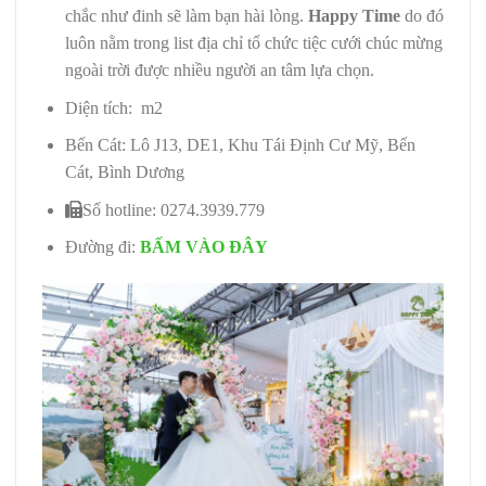
chắc như đinh sẽ làm bạn hài lòng.
Happy Time
do đó
luôn nằm trong list địa chỉ tổ chức tiệc cưới chúc mừng
ngoài trời được nhiều người an tâm lựa chọn.
Diện tích: m2
Bến Cát: Lô J13, DE1, Khu Tái Định Cư Mỹ, Bến
Cát, Bình Dương
Số hotline: 0274.3939.779
Đường đi:
BẤM VÀO ĐÂY