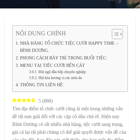
NỘI DUNG CHÍNH
NHÀ HÀNG TỔ CHỨC TIỆC CƯỚI HAPPY TIME –
BÌNH DƯƠNG.
PHONG CÁCH BÀY TRÍ TRONG BUỔI TIỆC:
MENU TẠI TIỆC CƯỚI BẾN CÁT
Đội ngũ đầu bếp chuyên nghiệp:
Hài hòa hương vị các món ăn
THÔNG TIN LIÊN HỆ:
5
(
888
)
Tìm địa điểm tổ chức cưới cũng là một trong những vấn
đề rất nan giải đối với các cặp cô dâu chú rể. Hiện nay
Bình Dương có rất nhiều nhà hàng, tiệc cưới sang trọng,
giá cả lại rất phải chăng có thể giải quyết được vấn đề của
các cặp đôi. Sau đây xin giới thiệu cho bạn một địa điểm