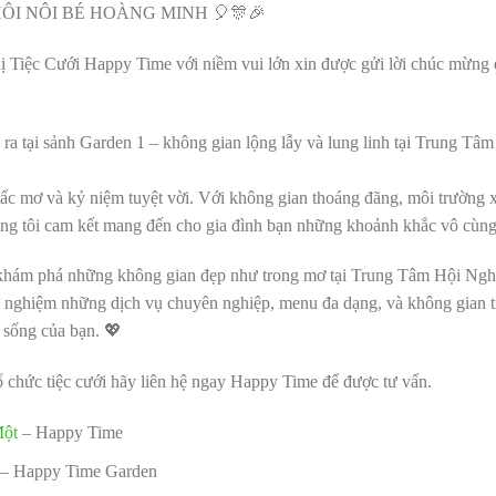
ÔI NÔI BÉ HOÀNG MINH 🎈🎊🎉
Tiệc Cưới Happy Time với niềm vui lớn xin được gửi lời chúc mừng 
n ra tại sảnh Garden 1 – không gian lộng lẫy và lung linh tại Trung 
iấc mơ và kỷ niệm tuyệt vời. Với không gian thoáng đãng, môi trường 
ng tôi cam kết mang đến cho gia đình bạn những khoảnh khắc vô cùng
 khám phá những không gian đẹp như trong mơ tại Trung Tâm Hội Ngh
ải nghiệm những dịch vụ chuyên nghiệp, menu đa dạng, và không gian tr
 sống của bạn. 💖
 chức tiệc cưới hãy liên hệ ngay Happy Time để được tư vấn.
Một
– Happy Time
– Happy Time Garden