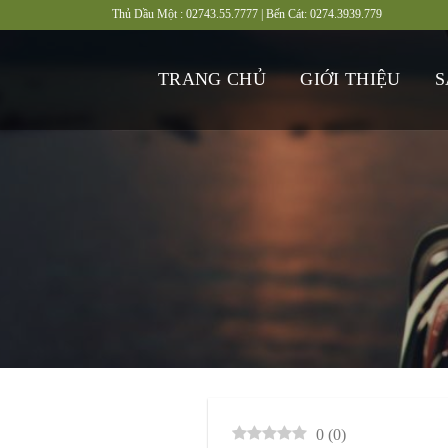
Bỏ
Thủ Dầu Một :
02743.55.7777 | Bến Cát:
0274.3939.779
qua
nội
TRANG CHỦ
GIỚI THIỆU
S
dung
0
(
0
)