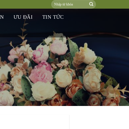
ƠN
ƯU ĐÃI
TIN TỨC