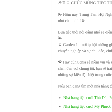
🎉🎊🎈 CHÚC MỪNG TIỆC TH
💫 Hôm nay, Trung Tâm Hội Nghị 
nhỏ của mình! 💫
Bữa tiệc thôi nôi đáng nhớ sẽ diễ
🌟
🌷 Garden 1 – nơi tụ hội những g
chuyên nghiệp và sự chu đáo, chú
💖 Hãy cùng chia sẻ niềm vui và
chân đến với chúng tôi, bạn sẽ tr
những sự kiện đặc biệt trong cuộc
Nếu bạn đang tìm một nhà hàng tổ
Nhà hàng tiệc cưới Thủ Dầu 
Nhà hàng tiệc cưới Mỹ Phước